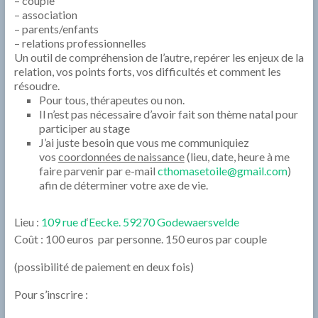
– couple
– association
– parents/enfants
– relations professionnelles
Un outil de compréhension de l’autre, repérer les enjeux de la
relation, vos points forts, vos difficultés et comment les
résoudre.
Pour tous, thérapeutes ou non.
Il n’est pas nécessaire d’avoir fait son thème natal pour
participer au stage
0 h 00 min
J’ai juste besoin que vous me communiquiez
vos
coordonnées de naissance
(lieu, date, heure à me
faire parvenir par e-mail
cthomasetoile@gmail.com
)
1 h 00 min
afin de déterminer votre axe de vie.
2 h 00 min
Lieu :
109 rue d
‘
Eecke. 59270 Godewaersvelde
Coût : 100 euros par personne. 150 euros par couple
3 h 00 min
(possibilité de paiement en deux fois)
Pour s’inscrire :
4 h 00 min