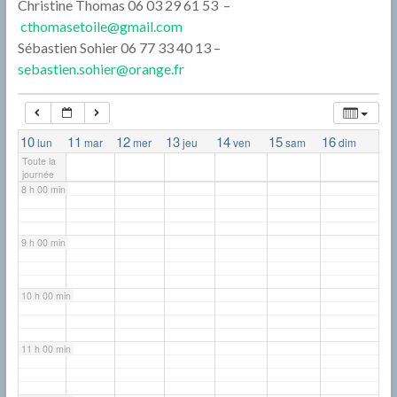
Christine Thomas 06 03 29 61 53 –
cthomasetoile@gmail.com
5 h 00 min
Sébastien Sohier 06 77 33 40 13 –
sebastien.sohier@orange.fr
6 h 00 min
7 h 00 min
10
11
12
13
14
15
16
lun
mar
mer
jeu
ven
sam
dim
Toute la
journée
8 h 00 min
9 h 00 min
10 h 00 min
11 h 00 min